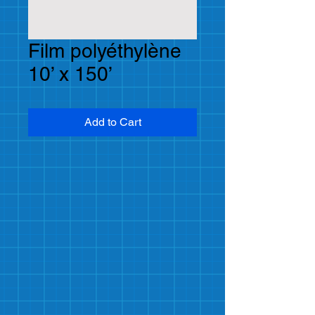
Film polyéthylène
10’ x 150’
Add to Cart