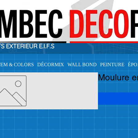
EXTERIEUR E.I.F.S
TEM & COLORS
DÉCORMIX
WALL BOND
PEINTURE
ÉP
Moulure en