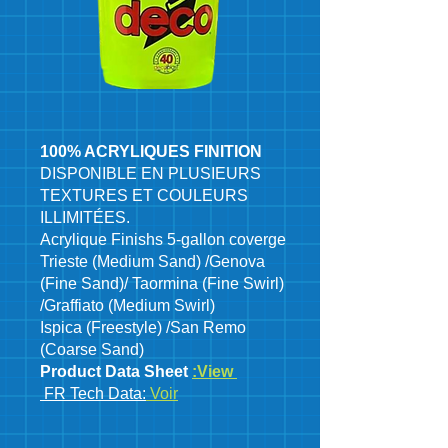
100% ACRYLIQUES FINITION
DISPONIBLE EN PLUSIEURS
TEXTURES ET COULEURS
ILLIMITÉES.
Acrylique Finishs 5-gallon coverge
Trieste (Medium Sand) /Genova
(Fine Sand)/ Taormina (Fine Swirl)
/Graffiato (Medium Swirl)
Ispica (Freestyle) /San Remo
(Coarse Sand)
Product Data Sheet
:
View
FR Tech Data:
Voir