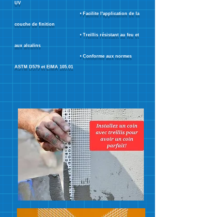
UV
• Facilite l'application de la
couche de finition
• Treillis résistant au feu et
aux alcalins
• Conforme aux normes
ASTM D579 et EIMA 105.01