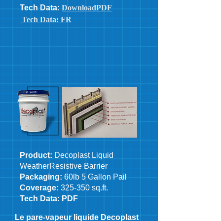
Tech Data:
DownloadPDF
Tech Data: FR
Product:
Decoplast Liquid
WeatherResistive Barrier
Packaging:
60lb 5 Gallon Pail
Coverage:
325-350 sq.ft.
Tech Data:
PDF
Le pare-vapeur liquide Decoplast