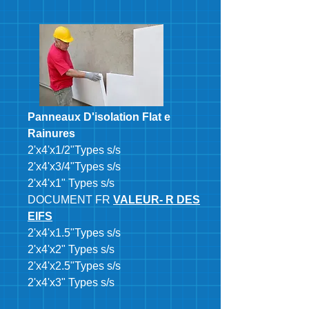
Panneaux D'isolation Flat e
Rainures
2'x4'x1/2"Types s/s
2'x4'x3/4"Types s/s
2'x4'x1" Types s/s
DOCUMENT FR
VALEUR- R DES
EIFS
2'x4'x1.5"Types s/s
2'x4'x2" Types s/s
2'x4'x2.5"Types s/s
2'x4'x3" Types s/s