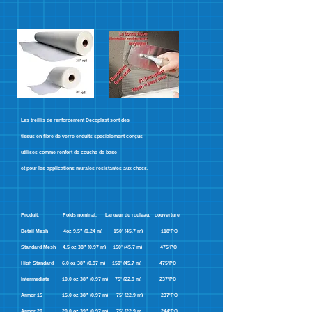
Les treillis de renforcement Decoplast sont des
tissus en fibre de verre enduits spécialement conçus
utilisés comme renfort de couche de base
et pour les applications murales résistantes aux chocs.
​Produit. Poids nominal. Largeur du rouleau. couverture
Detail Mesh 4oz 9.5” (0.24 m) 150’ (45.7 m) 118'PC
Standard Mesh 4.5 oz 38” (0.97 m) 150’ (45.7 m) 475'PC
High Standard 6.0 oz 38” (0.97 m) 150’ (45.7 m) 475'PC
Intermediate 10.0 oz 38” (0.97 m) 75’ (22.9 m) 237'PC
Armor 15 15
.0 oz 38” (0.97 m) 75’ (22.9 m) 237'PC
Armor 20 20.0 oz 39” (0.97 m) 75’ (22.9 m 244'PC