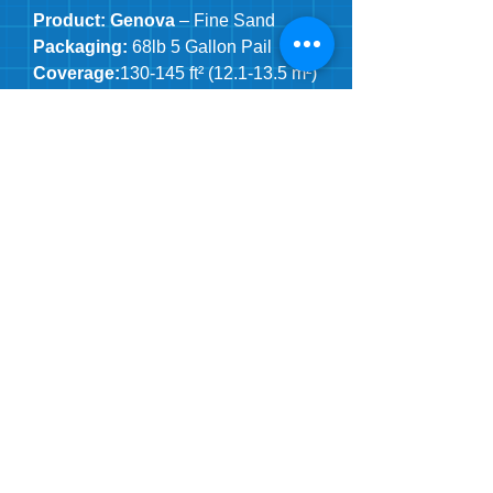
Product: Genova
– Fine Sand
Packaging:
68lb 5 Gallon Pail
Coverage:
130-145 ft² (12.1-13.5 m²)
Product: Trieste
– Medium Sand
Packaging:
68lb 5 Gallon Pail
Coverage:
115- 130 ft² (10.7-12.1
m²)
Product: Taormina –
Fine Swirl
Packaging:
68lb 5 Gallon Pail
Coverage:
125-140 ft² (11.6-13 m²)
Product: Graffiato
- Coarse Swirl
Packaging:
68lb 5 Gallon Pail
Coverage:
130-145 ft² (12.1-13.5m²)