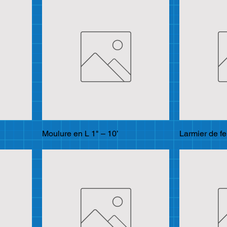
Moulure en L 1" – 10’
Larmier de fe