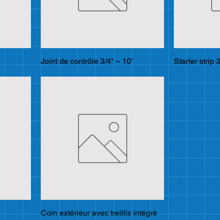
Joint de contrôle 3/4" – 10’
Starter strip 
Coin extérieur avec treillis intégré