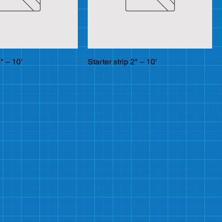
3" – 10’
Starter strip 2" – 10’