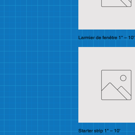
Larmier de fenêtre 1" – 10’
Starter strip 1" – 10’