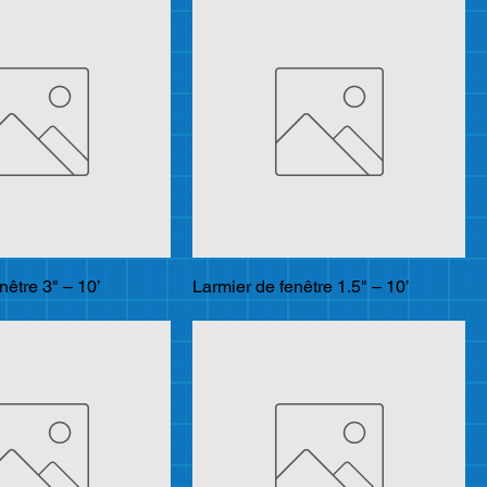
nêtre 3" – 10’
Larmier de fenêtre 1.5" – 10’