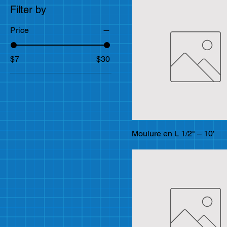
Filter by
Price
$7
$30
Moulure en L 1/2" – 10’