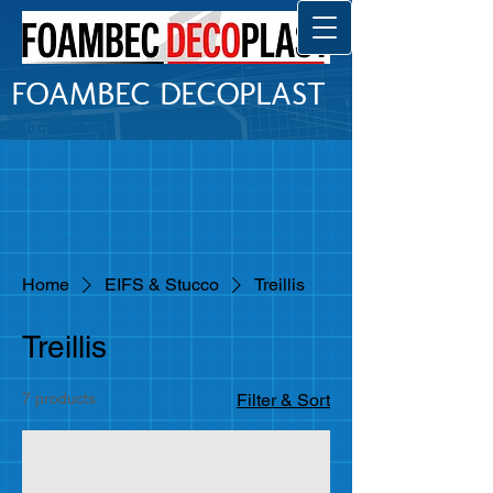
FOAMBEC DECOPLAST
Home
EIFS & Stucco
Treillis
Treillis
7 products
Filter & Sort