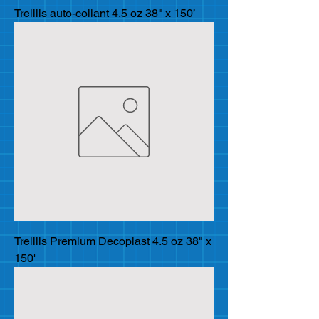
Treillis auto-collant 4.5 oz 38" x 150’
Treillis Premium Decoplast 4.5 oz 38" x
150'