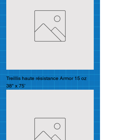
Treillis haute résistance Armor 15 oz
38" x 75’